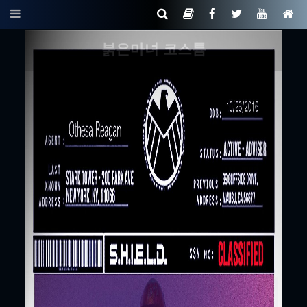
붉은마녀 코스튬