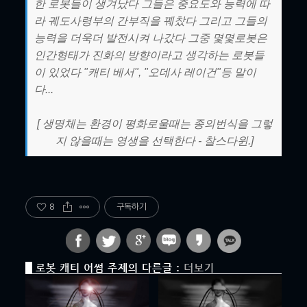
한 로봇들이 생겨났다 그들은 중요도와 능력에 따
라 궤도사령부의 간부직을 꿰찼다 그리고 그들의
능력을 더욱더 발전시켜 나갔다 그중 몇몇로봇은
인간형태가 진화의 방향이라고 생각하는 로봇들
이 있었다 "캐티 베서", "오데사 레이건"등 말이
다...
[ 생명체는 환경이 평화로울때는 종의번식을 그렇
지 않을때는 영생을 선택한다 - 찰스다윈.]
8
구독하기
로봇 캐티 어썸 주제의 다른글 :
더보기